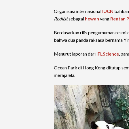
Organisasi internasional
IUCN
bahkan 
Redlist
sebagai
hewan
yang
Rentan 
Berdasarkan rilis pengumuman resmi 
bahwa dua panda raksasa bernama Yin
Menurut laporan dari
IFLScience
, pa
Ocean Park di Hong Kong ditutup sem
merajalela.