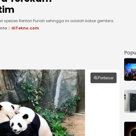
tim
i spesies Rentan Punah sehingga ini adalah kabar gembira.
anta
HiTekno.com
Popu
Perbesar