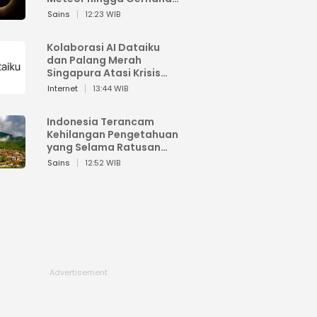
Matahari
Sains
12:23 WIB
Kolaborasi AI Dataiku
dan Palang Merah
Singapura Atasi Krisis
Bencana
Internet
13:44 WIB
Indonesia Terancam
Kehilangan Pengetahuan
yang Selama Ratusan
Tahun Menjaga Alam
Sains
12:52 WIB