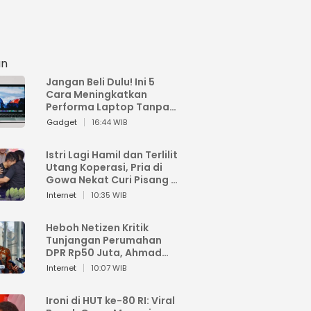
an
Jangan Beli Dulu! Ini 5
Cara Meningkatkan
Performa Laptop Tanpa
Harus Beli Baru
Gadget
16:44 WIB
Istri Lagi Hamil dan Terlilit
Utang Koperasi, Pria di
Gowa Nekat Curi Pisang 4
Tandan Milik Tetangga,
Internet
10:35 WIB
Begini Nasibnya
Heboh Netizen Kritik
Tunjangan Perumahan
DPR Rp50 Juta, Ahmad
Sahroni: Enggak Senang
Internet
10:07 WIB
Lihat Orang Senang
Ironi di HUT ke-80 RI: Viral