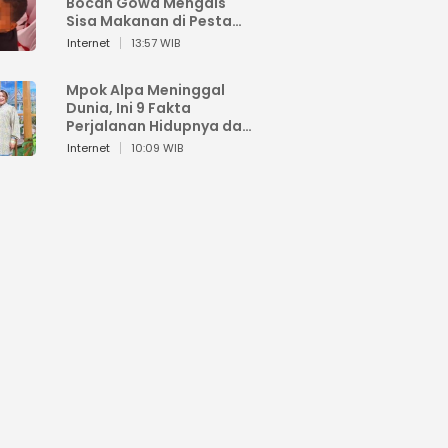
Bocah Gowa Mengais
Sisa Makanan di Pesta
Kemerdekaan
Internet
13:57 WIB
Mpok Alpa Meninggal
Dunia, Ini 9 Fakta
Perjalanan Hidupnya dari
Viral hingga Puncak
Internet
10:09 WIB
Karier