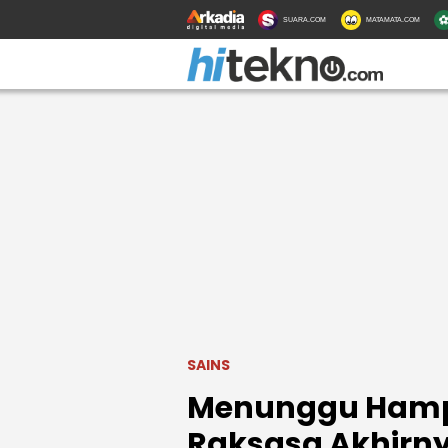
SUARA.COM
MATAMATA.COM
SAINS
Menunggu Hampi
Raksasa Akhirn