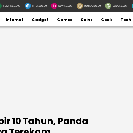
BOLATIMES.COM
HITEKNO.COM
DEWIKU.COM
MOBIMOTO.COM
GUIDEKU.COM
Internet
Gadget
Games
Sains
Geek
Tech
r 10 Tahun, Panda
ya Terekam