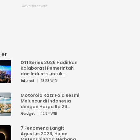
ler
DTI Series 2026 Hadirkan
Kolaborasi Pemerintah
dan Industri untuk
Percepatan
Internet
18:28 WIB
Transformasi Digital
Indonesia
Motorola Razr Fold Resmi
Meluncur di Indonesia
dengan Harga Rp 26
Jutaan
Gadget
12:34 WIB
7 Fenomena Langit
Agustus 2026, Hujan
Meteor hingga Gerhana