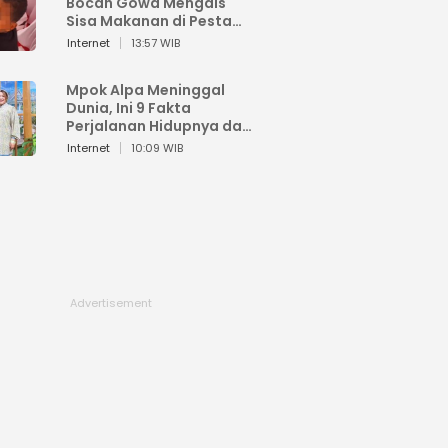
Bocah Gowa Mengais
Sisa Makanan di Pesta
Kemerdekaan
Internet
13:57 WIB
Mpok Alpa Meninggal
Dunia, Ini 9 Fakta
Perjalanan Hidupnya dari
Viral hingga Puncak
Internet
10:09 WIB
Karier