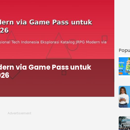
Popu
dern via Game Pass untuk
026