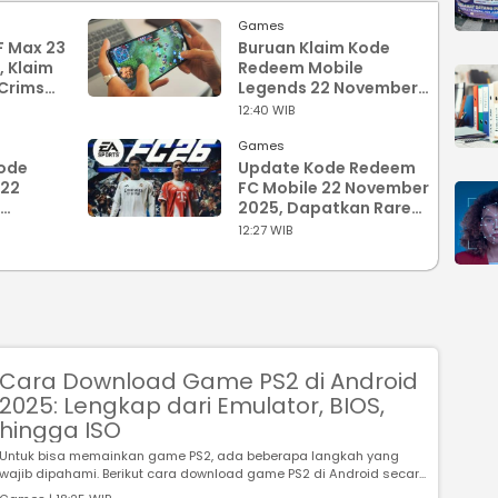
Games
F Max 23
Buruan Klaim Kode
 Klaim
Redeem Mobile
 Crimson
Legends 22 November
2025 dan Dapatkan
12:40 WIB
Magic Crystal
Games
Kode
Update Kode Redeem
 22
FC Mobile 22 November
2025, Dapatkan Rare
njata
Items dan Equipment
12:27 WIB
dle
Keren
Cara Download Game PS2 di Android
2025: Lengkap dari Emulator, BIOS,
hingga ISO
Untuk bisa memainkan game PS2, ada beberapa langkah yang
wajib dipahami. Berikut cara download game PS2 di Android secar...