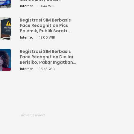
Workshop Google AI
Internet
14:44 WIB
Registrasi SIM Berbasis
Face Recognition Picu
Polemik, Publik Soroti
Risiko Kebocoran Data
Internet
19:00 WIB
Pribadi
Registrasi SIM Berbasis
Face Recognition Dinilai
Berisiko, Pakar Ingatkan
Ancaman Privasi dan
Internet
16:45 WIB
Penyalahgunaan Data