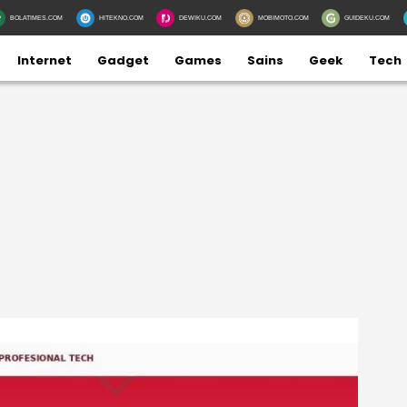
BOLATIMES.COM
HITEKNO.COM
DEWIKU.COM
MOBIMOTO.COM
GUIDEKU.COM
Internet
Gadget
Games
Sains
Geek
Tech