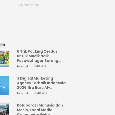
ler
6 Trik Packing Cerdas
untuk Mudik Naik
Pesawat agar Barang
Tidak Over Bagasi
Internet
11:40 WIB
3 Digital Marketing
Agency Terbaik Indonesia
2026: Era Baru AI-
Powered Marketing
Internet
16:40 WIB
Kolaborasi Manusia dan
Mesin, Local Media
Community Gelar