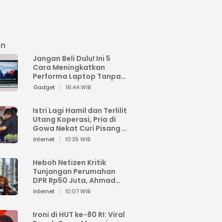
an
Jangan Beli Dulu! Ini 5
Cara Meningkatkan
Performa Laptop Tanpa
Harus Beli Baru
Gadget
16:44 WIB
Istri Lagi Hamil dan Terlilit
Utang Koperasi, Pria di
Gowa Nekat Curi Pisang 4
Tandan Milik Tetangga,
Internet
10:35 WIB
Begini Nasibnya
Heboh Netizen Kritik
Tunjangan Perumahan
DPR Rp50 Juta, Ahmad
Sahroni: Enggak Senang
Internet
10:07 WIB
Lihat Orang Senang
Ironi di HUT ke-80 RI: Viral