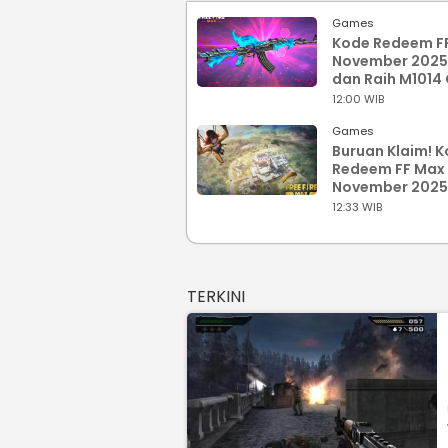
Games
Kode Redeem F
November 2025,
dan Raih M1014
Scorpio
12:00 WIB
Games
Buruan Klaim! 
Redeem FF Max
November 2025
dengan Skin Se
12:33 WIB
Langka dan Bun
Outfit Gratis
TERKINI