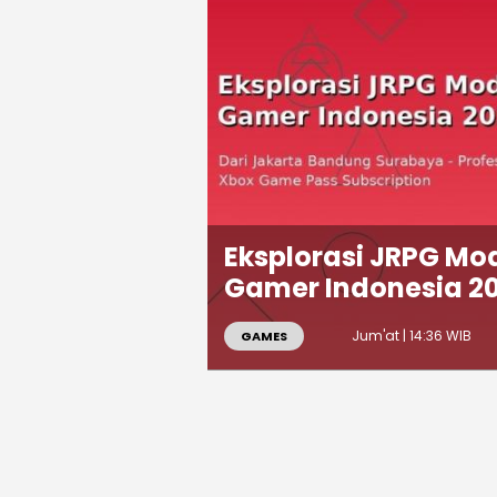
Eksplorasi JRPG Mo
Gamer Indonesia 2
Jum'at | 14:36 WIB
GAMES