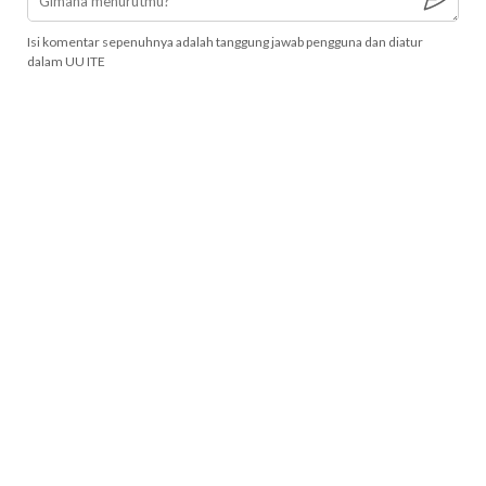
Isi komentar sepenuhnya adalah tanggung jawab pengguna dan diatur
dalam UU ITE