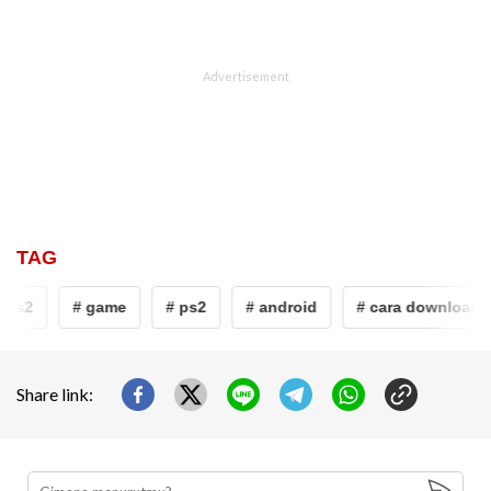
TAG
ps2
# game
# ps2
# android
# cara download g
Share link: