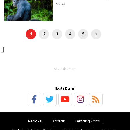
SAINS
1
2
3
4
5
»

Ikuti Kami
Redaksi
Kontak
Tentang Kami