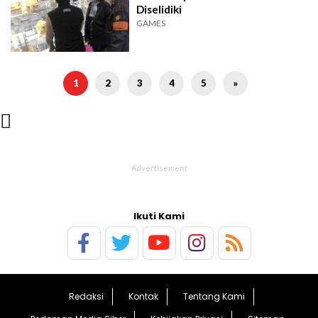
Diselidiki
GAMES
1
2
3
4
5
»

Ikuti Kami
Redaksi
Kontak
Tentang Kami