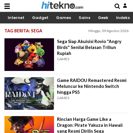
Internet
Gadget
Games
Sains
Geek
Indeks
TAG BERITA: SEGA
Minggu, 09 Agustus 2026
Sega Siap Akuisisi Rovio "Angry
Birds" Senilai Belasan Triliun
Rupiah
GAMES
Game RAIDOU Remastered Resmi
Meluncur ke Nintendo Switch
hingga PS5
GAMES
Rincian Harga Game Like a
Dragon: Pirate Yakuza in Hawaii
yang Resmi Dirilis Sega