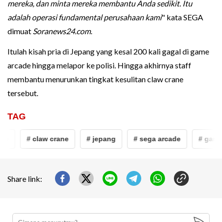
mereka, dan minta mereka membantu Anda sedikit. Itu
adalah operasi fundamental perusahaan kami
" kata SEGA
dimuat
Soranews24.com
.
Itulah kisah pria di Jepang yang kesal 200 kali gagal di game
arcade hingga melapor ke polisi. Hingga akhirnya staff
membantu menurunkan tingkat kesulitan claw crane
tersebut.
TAG
de
# claw crane
# jepang
# sega arcade
# game 
Share link: