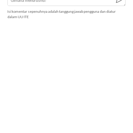
Isi komentar sepenuhnya adalah tanggung jawab pengguna dan diatur
dalam UU ITE