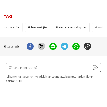
TAG
asia pasifik
# lee wei jin
# ekosistem digital
# asia p
Share link:
Isi komentar sepenuhnya adalah tanggung jawab pengguna dan diatur
dalam UU ITE