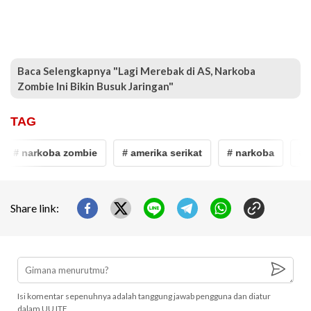
Baca Selengkapnya "Lagi Merebak di AS, Narkoba
Zombie Ini Bikin Busuk Jaringan"
TAG
# narkoba zombie
# amerika serikat
# narkoba
# t
Share link:
Isi komentar sepenuhnya adalah tanggung jawab pengguna dan diatur
dalam UU ITE