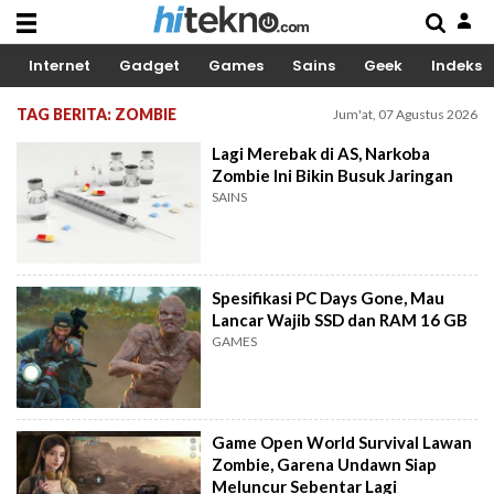
Internet
Gadget
Games
Sains
Geek
Indeks
TAG BERITA: ZOMBIE
Jum'at, 07 Agustus 2026
Lagi Merebak di AS, Narkoba
Zombie Ini Bikin Busuk Jaringan
SAINS
Spesifikasi PC Days Gone, Mau
Lancar Wajib SSD dan RAM 16 GB
GAMES
Game Open World Survival Lawan
Zombie, Garena Undawn Siap
Meluncur Sebentar Lagi