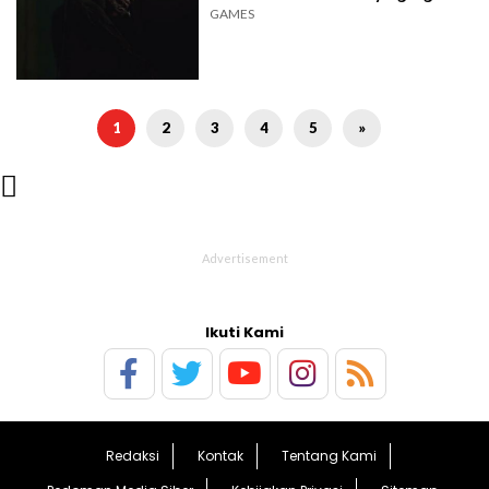
GAMES
1
2
3
4
5
»

Ikuti Kami
Redaksi
Kontak
Tentang Kami