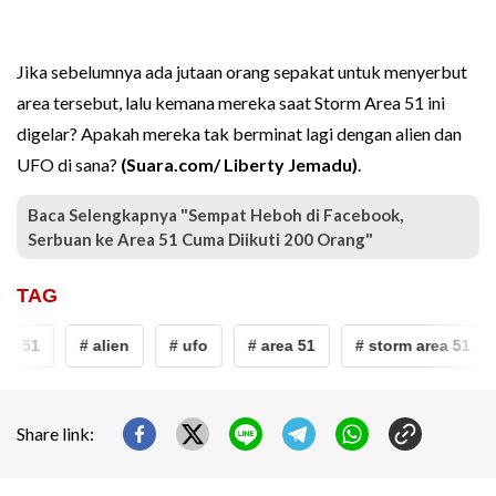
Jika sebelumnya ada jutaan orang sepakat untuk menyerbut
area tersebut, lalu kemana mereka saat Storm Area 51 ini
digelar? Apakah mereka tak berminat lagi dengan alien dan
UFO di sana?
(Suara.com/ Liberty Jemadu)
.
Baca Selengkapnya "Sempat Heboh di Facebook,
Serbuan ke Area 51 Cuma Diikuti 200 Orang"
TAG
ea 51
# alien
# ufo
# area 51
# storm area 51
Share link: