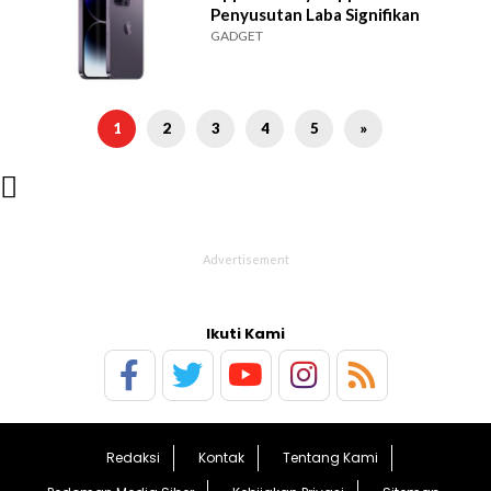
Penyusutan Laba Signifikan
GADGET
1
2
3
4
5
»

Ikuti Kami
Redaksi
Kontak
Tentang Kami