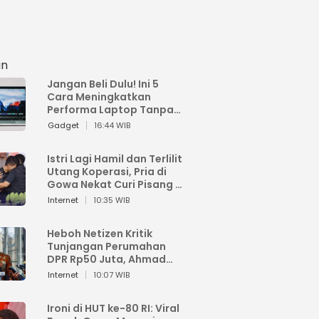
an
Jangan Beli Dulu! Ini 5
Cara Meningkatkan
Performa Laptop Tanpa
Harus Beli Baru
Gadget
16:44 WIB
Istri Lagi Hamil dan Terlilit
Utang Koperasi, Pria di
Gowa Nekat Curi Pisang 4
Tandan Milik Tetangga,
Internet
10:35 WIB
Begini Nasibnya
Heboh Netizen Kritik
Tunjangan Perumahan
DPR Rp50 Juta, Ahmad
Sahroni: Enggak Senang
Internet
10:07 WIB
Lihat Orang Senang
Ironi di HUT ke-80 RI: Viral