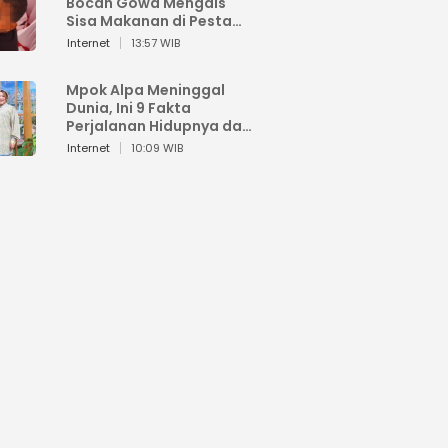
Bocah Gowa Mengais
Sisa Makanan di Pesta
Kemerdekaan
Internet
13:57 WIB
Mpok Alpa Meninggal
Dunia, Ini 9 Fakta
Perjalanan Hidupnya dari
Viral hingga Puncak
Internet
10:09 WIB
Karier