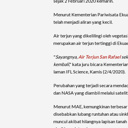
sejak 2 Februari 2020 kemarin.
Menurut Kementerian Pariwisata Ekuador
telah menjadi aliran yang kecil.
Air terjun yang dikelilingi oleh veget
merupakan air terjun tertinggi di Ekua
"
Sayangnya,
Air Terjun San Rafael
sek
kembali
," kata juru bicara Kementeri
laman IFL Science, Kamis (2/4/2020).
Perubahan yang terjadi secara mendad
dan NASA yang diambil melalui satelit
Menurut MAE, kemungkinan terbesar me
disebabkan lubang runtuhan atau sink
muncul akibat hilangnya lapisan tanah