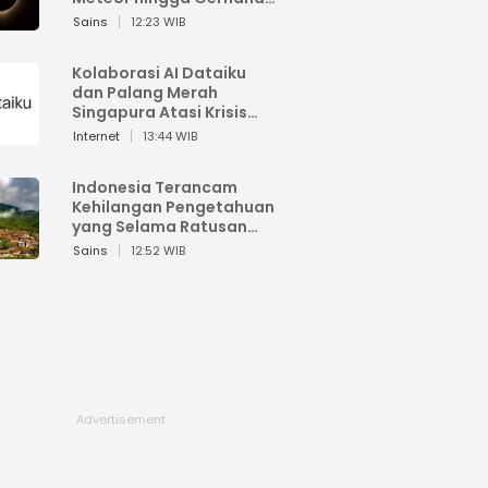
Matahari
Sains
12:23 WIB
Kolaborasi AI Dataiku
dan Palang Merah
Singapura Atasi Krisis
Bencana
Internet
13:44 WIB
Indonesia Terancam
Kehilangan Pengetahuan
yang Selama Ratusan
Tahun Menjaga Alam
Sains
12:52 WIB