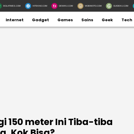
BOLATIMES.COM
HITEKNO.COM
DEWIKU.COM
MOBIMOTO.COM
GUIDEKU.COM
Internet
Gadget
Games
Sains
Geek
Tech
gi 150 meter Ini Tiba-tiba
g, Kok Bisa?