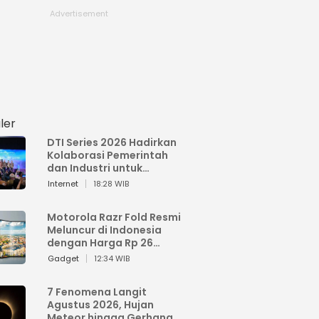
ler
DTI Series 2026 Hadirkan
Kolaborasi Pemerintah
dan Industri untuk
Percepatan
Internet
18:28 WIB
Transformasi Digital
Indonesia
Motorola Razr Fold Resmi
Meluncur di Indonesia
dengan Harga Rp 26
Jutaan
Gadget
12:34 WIB
7 Fenomena Langit
Agustus 2026, Hujan
Meteor hingga Gerhana