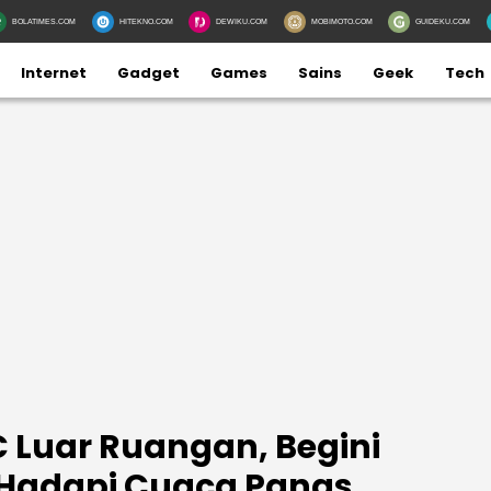
BOLATIMES.COM
HITEKNO.COM
DEWIKU.COM
MOBIMOTO.COM
GUIDEKU.COM
Internet
Gadget
Games
Sains
Geek
Tech
 Luar Ruangan, Begini
 Hadapi Cuaca Panas