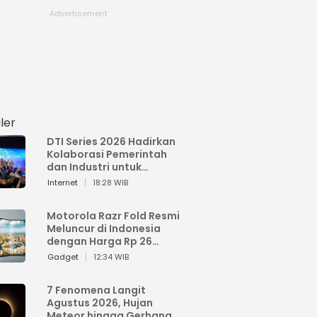
ler
DTI Series 2026 Hadirkan
Kolaborasi Pemerintah
dan Industri untuk
Percepatan
Internet
18:28 WIB
Transformasi Digital
Indonesia
Motorola Razr Fold Resmi
Meluncur di Indonesia
dengan Harga Rp 26
Jutaan
Gadget
12:34 WIB
7 Fenomena Langit
Agustus 2026, Hujan
Meteor hingga Gerhana