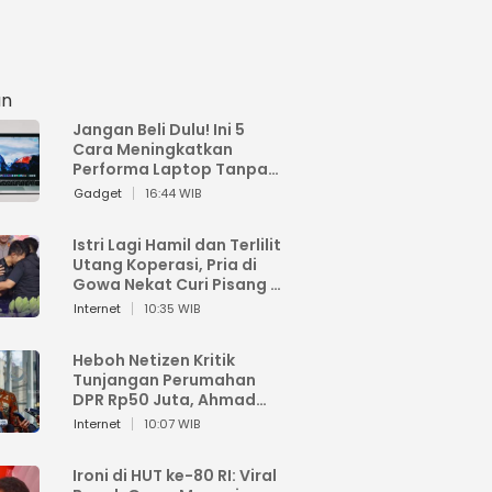
an
Jangan Beli Dulu! Ini 5
Cara Meningkatkan
Performa Laptop Tanpa
Harus Beli Baru
Gadget
16:44 WIB
Istri Lagi Hamil dan Terlilit
Utang Koperasi, Pria di
Gowa Nekat Curi Pisang 4
Tandan Milik Tetangga,
Internet
10:35 WIB
Begini Nasibnya
Heboh Netizen Kritik
Tunjangan Perumahan
DPR Rp50 Juta, Ahmad
Sahroni: Enggak Senang
Internet
10:07 WIB
Lihat Orang Senang
Ironi di HUT ke-80 RI: Viral