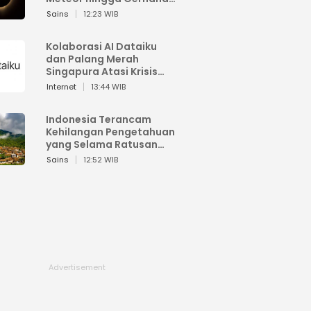
Matahari
Sains
12:23 WIB
Kolaborasi AI Dataiku
dan Palang Merah
Singapura Atasi Krisis
Bencana
Internet
13:44 WIB
Indonesia Terancam
Kehilangan Pengetahuan
yang Selama Ratusan
Tahun Menjaga Alam
Sains
12:52 WIB