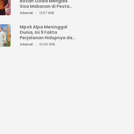
Bocah Gowa Mengais
Sisa Makanan di Pesta
Kemerdekaan
Internet
13:57 WIB
Mpok Alpa Meninggal
Dunia, Ini 9 Fakta
Perjalanan Hidupnya dari
Viral hingga Puncak
Internet
10:09 WIB
Karier