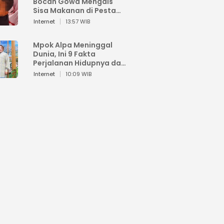
Bocah Gowa Mengais
Sisa Makanan di Pesta
Kemerdekaan
Internet
13:57 WIB
Mpok Alpa Meninggal
Dunia, Ini 9 Fakta
Perjalanan Hidupnya dari
Viral hingga Puncak
Internet
10:09 WIB
Karier