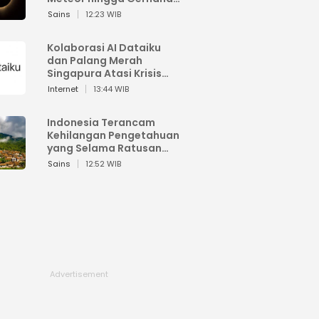
Matahari
Sains
12:23 WIB
Kolaborasi AI Dataiku
dan Palang Merah
Singapura Atasi Krisis
Bencana
Internet
13:44 WIB
Indonesia Terancam
Kehilangan Pengetahuan
yang Selama Ratusan
Tahun Menjaga Alam
Sains
12:52 WIB