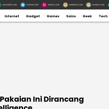
BOLATIMES.COM
HITEKNO.COM
DEWIKU.COM
MOBIMOTO.COM
GUIDEKU.COM
Internet
Gadget
Games
Sains
Geek
Tech
Pakaian Ini Dirancang
telligence