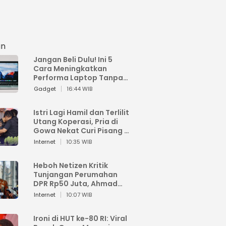
an
Jangan Beli Dulu! Ini 5
Cara Meningkatkan
Performa Laptop Tanpa
Harus Beli Baru
Gadget
16:44 WIB
Istri Lagi Hamil dan Terlilit
Utang Koperasi, Pria di
Gowa Nekat Curi Pisang 4
Tandan Milik Tetangga,
Internet
10:35 WIB
Begini Nasibnya
Heboh Netizen Kritik
Tunjangan Perumahan
DPR Rp50 Juta, Ahmad
Sahroni: Enggak Senang
Internet
10:07 WIB
Lihat Orang Senang
Ironi di HUT ke-80 RI: Viral