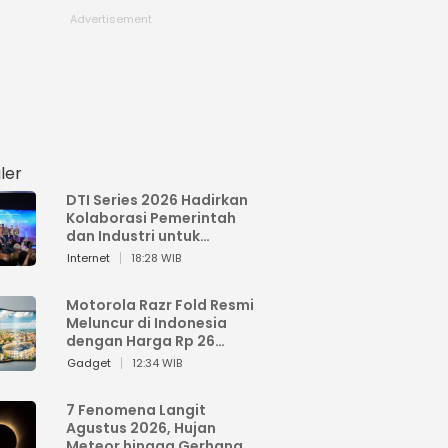
ler
DTI Series 2026 Hadirkan
Kolaborasi Pemerintah
dan Industri untuk
Percepatan
Internet
18:28 WIB
Transformasi Digital
Indonesia
Motorola Razr Fold Resmi
Meluncur di Indonesia
dengan Harga Rp 26
Jutaan
Gadget
12:34 WIB
7 Fenomena Langit
Agustus 2026, Hujan
Meteor hingga Gerhana