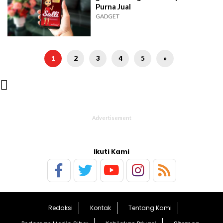
Purna Jual
GADGET
1
2
3
4
5
»

Ikuti Kami
Redaksi
Kontak
Tentang Kami