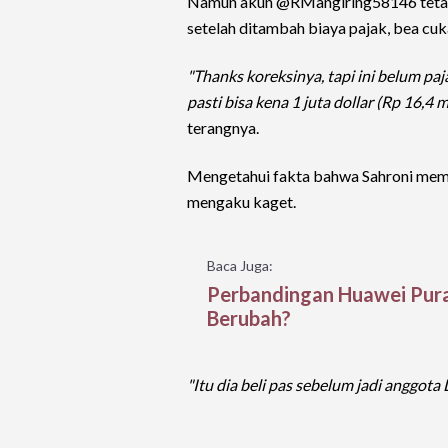
Namun akun @RMangiring58146 tetap be
setelah ditambah biaya pajak, bea cuka
"Thanks koreksinya, tapi ini belum pa
pasti bisa kena 1 juta dollar (Rp 16,4 m
terangnya.
Mengetahui fakta bahwa Sahroni memil
mengaku kaget.
Baca Juga:
Perbandingan Huawei Pura
Berubah?
"Itu dia beli pas sebelum jadi anggot