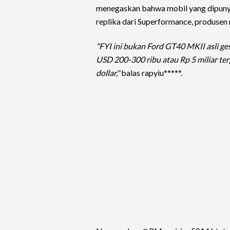
menegaskan bahwa mobil yang dipunyai
replika dari Superformance, produsen m
"FYI ini bukan Ford GT40 MKII asli ge
USD 200-300 ribu atau Rp 5 miliar terg
dollar,"
balas rapyiu*****.