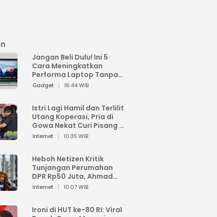
an
Jangan Beli Dulu! Ini 5
Cara Meningkatkan
Performa Laptop Tanpa
Harus Beli Baru
Gadget
16:44 WIB
Istri Lagi Hamil dan Terlilit
Utang Koperasi, Pria di
Gowa Nekat Curi Pisang 4
Tandan Milik Tetangga,
Internet
10:35 WIB
Begini Nasibnya
Heboh Netizen Kritik
Tunjangan Perumahan
DPR Rp50 Juta, Ahmad
Sahroni: Enggak Senang
Internet
10:07 WIB
Lihat Orang Senang
Ironi di HUT ke-80 RI: Viral