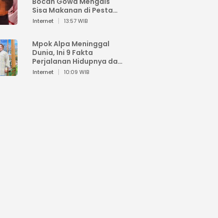
Bocah Gowa Mengais
Sisa Makanan di Pesta
Kemerdekaan
Internet
13:57 WIB
Mpok Alpa Meninggal
Dunia, Ini 9 Fakta
Perjalanan Hidupnya dari
Viral hingga Puncak
Internet
10:09 WIB
Karier