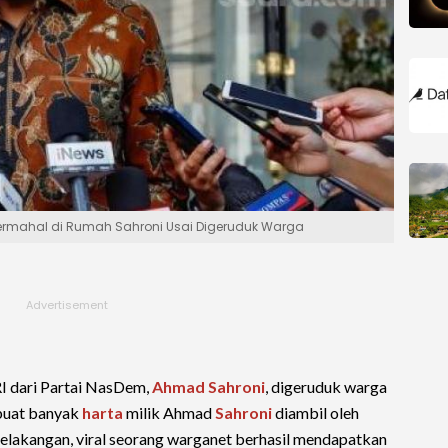
 Termahal di Rumah Sahroni Usai Digeruduk Warga
 dari Partai NasDem,
Ahmad Sahroni
, digeruduk warga
buat banyak
harta
milik Ahmad
Sahroni
diambil oleh
elakangan, viral seorang warganet berhasil mendapatkan