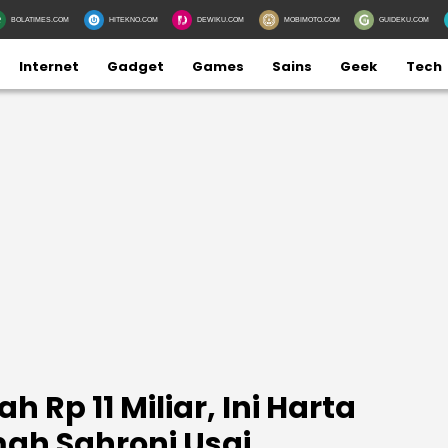
BOLATIMES.COM
HITEKNO.COM
DEWIKU.COM
MOBIMOTO.COM
GUIDEKU.COM
Internet
Gadget
Games
Sains
Geek
Tech
Rp 11 Miliar, Ini Harta
ah Sahroni Usai