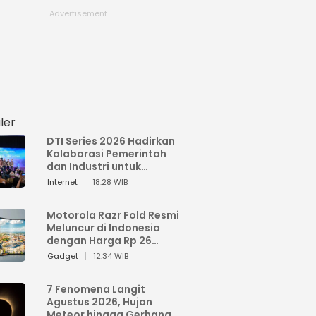
ler
DTI Series 2026 Hadirkan
Kolaborasi Pemerintah
dan Industri untuk
Percepatan
Internet
18:28 WIB
Transformasi Digital
Indonesia
Motorola Razr Fold Resmi
Meluncur di Indonesia
dengan Harga Rp 26
Jutaan
Gadget
12:34 WIB
7 Fenomena Langit
Agustus 2026, Hujan
Meteor hingga Gerhana