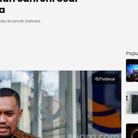
a
da di rumah Sahroni.
B
Popu
Perbesar