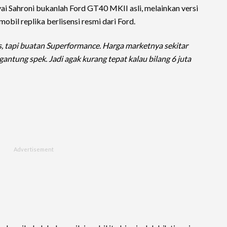
 Sahroni bukanlah Ford GT40 MKII asli, melainkan versi
obil replika berlisensi resmi dari Ford.
s, tapi buatan Superformance. Harga marketnya sekitar
antung spek. Jadi agak kurang tepat kalau bilang 6 juta