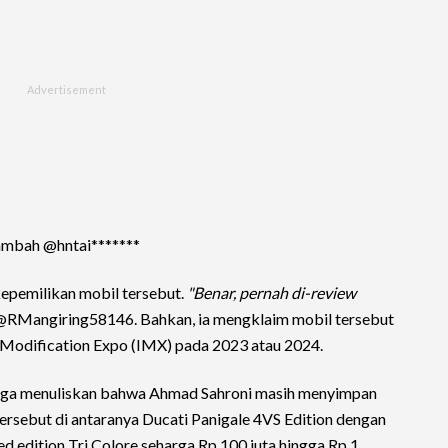
mbah @hntai*******
pemilikan mobil tersebut.
"Benar, pernah di-review
 @RMangiring58146. Bahkan, ia mengklaim mobil tersebut
 Modification Expo (IMX) pada 2023 atau 2024.
juga menuliskan bahwa Ahmad Sahroni masih menyimpan
tersebut di antaranya Ducati Panigale 4VS Edition dengan
ted edition Tri Colore seharga Rp 100 juta hingga Rp 1