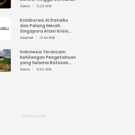
Matahari
Sains
12:23 WIB
Kolaborasi AI Dataiku
dan Palang Merah
Singapura Atasi Krisis
Bencana
Internet
13:44 WIB
Indonesia Terancam
Kehilangan Pengetahuan
yang Selama Ratusan
Tahun Menjaga Alam
Sains
12:52 WIB