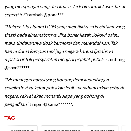
yang mempunyai uang dan kuasa. Terlebih untuk kasus besar
seperti ini,"
tambah @ponc***.
"Dokter Tifa alumni UGM yang memiliki rasa kecintaan yang
tinggi pada almamaternya. Jika benar ijazah Jokowi palsu,
maka tindakannya tidak bermoral dan merendahkan. Tak
hanya dunia kampus tapi juga negara karena ijazahnya
dipakai untuk persyaratan menjadi pejabat publik,"
sambung
@shan******.
"Membangun narasi yang bohong demi kepentingan
segelintir atau kelompok akan lebih menghancurkan sebuah
negara, rakyat akan menanti siapa yang bohong di
pengadilan,"
timpal @kama*******.
TAG
# tersangka
# pembungkaman
# dokter tifa
# ij