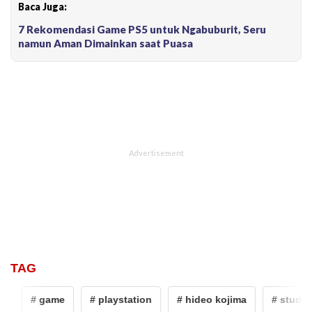
Baca Juga:
7 Rekomendasi Game PS5 untuk Ngabuburit, Seru
namun Aman Dimainkan saat Puasa
TAG
o
# game
# playstation
# hideo kojima
# studio