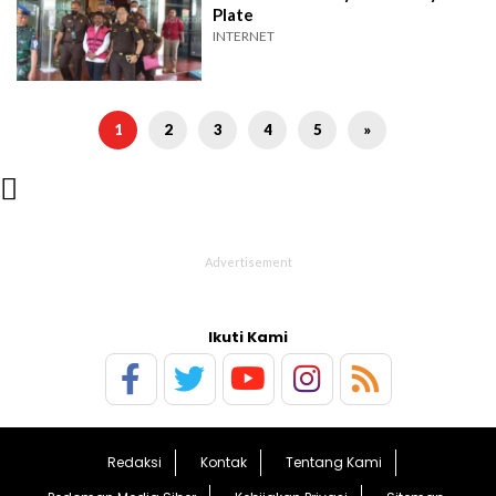
Plate
INTERNET
1
2
3
4
5
»

Ikuti Kami
Redaksi
Kontak
Tentang Kami