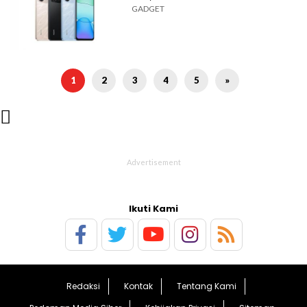
GADGET
1
2
3
4
5
»

Ikuti Kami
Redaksi
Kontak
Tentang Kami