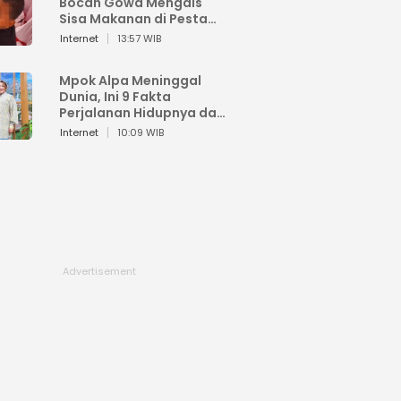
Bocah Gowa Mengais
Sisa Makanan di Pesta
Kemerdekaan
Internet
13:57 WIB
Mpok Alpa Meninggal
Dunia, Ini 9 Fakta
Perjalanan Hidupnya dari
Viral hingga Puncak
Internet
10:09 WIB
Karier