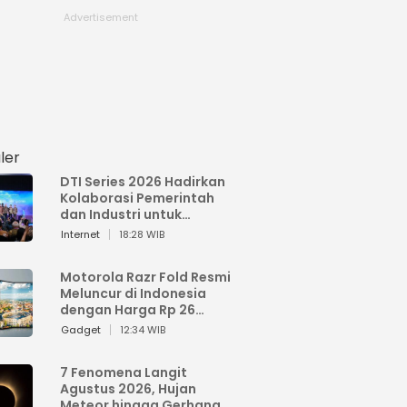
ler
DTI Series 2026 Hadirkan
Kolaborasi Pemerintah
dan Industri untuk
Percepatan
Internet
18:28 WIB
Transformasi Digital
Indonesia
Motorola Razr Fold Resmi
Meluncur di Indonesia
dengan Harga Rp 26
Jutaan
Gadget
12:34 WIB
7 Fenomena Langit
Agustus 2026, Hujan
Meteor hingga Gerhana