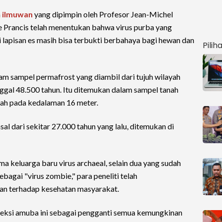
m
ilmuwan
yang dipimpin oleh Profesor Jean-Michel
le Prancis telah menentukan bahwa virus purba yang
 lapisan es masih bisa terbukti berbahaya bagi hewan dan
Pilih
lam sampel permafrost yang diambil dari tujuh wilayah
nggal 48.500 tahun. Itu ditemukan dalam sampel tanah
nah pada kedalaman 16 meter.
al dari sekitar 27.000 tahun yang lalu, ditemukan di
ma keluarga baru virus archaeal, selain dua yang sudah
agai "virus zombie," para peneliti telah
n terhadap kesehatan masyarakat.
eksi amuba ini sebagai pengganti semua kemungkinan