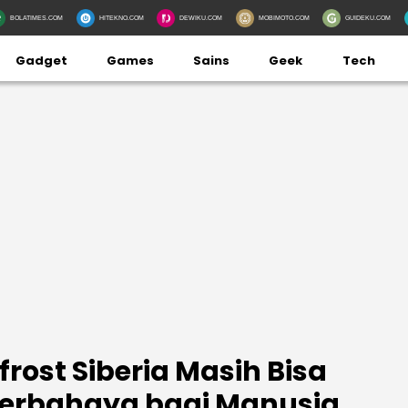
BOLATIMES.COM
HITEKNO.COM
DEWIKU.COM
MOBIMOTO.COM
GUIDEKU.COM
Gadget
Games
Sains
Geek
Tech
frost Siberia Masih Bisa
Berbahaya bagi Manusia