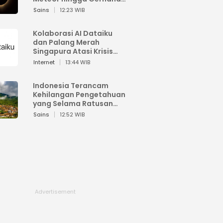
Matahari
Sains
12:23 WIB
Kolaborasi AI Dataiku
dan Palang Merah
Singapura Atasi Krisis
Bencana
Internet
13:44 WIB
Indonesia Terancam
Kehilangan Pengetahuan
yang Selama Ratusan
Tahun Menjaga Alam
Sains
12:52 WIB