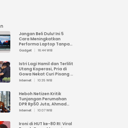
an
Jangan Beli Dulu! Ini 5
Cara Meningkatkan
Performa Laptop Tanpa
Harus Beli Baru
Gadget
16:44 WIB
Istri Lagi Hamil dan Terlilit
Utang Koperasi, Pria di
Gowa Nekat Curi Pisang 4
Tandan Milik Tetangga,
Internet
10:35 WIB
Begini Nasibnya
Heboh Netizen Kritik
Tunjangan Perumahan
DPR Rp50 Juta, Ahmad
Sahroni: Enggak Senang
Internet
10:07 WIB
Lihat Orang Senang
Ironi di HUT ke-80 RI: Viral