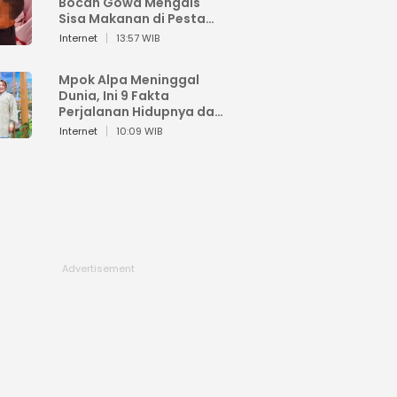
Bocah Gowa Mengais
Sisa Makanan di Pesta
Kemerdekaan
Internet
13:57 WIB
Mpok Alpa Meninggal
Dunia, Ini 9 Fakta
Perjalanan Hidupnya dari
Viral hingga Puncak
Internet
10:09 WIB
Karier