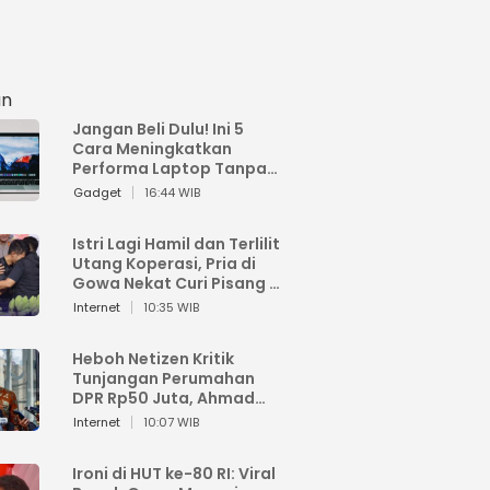
an
Jangan Beli Dulu! Ini 5
Cara Meningkatkan
Performa Laptop Tanpa
Harus Beli Baru
Gadget
16:44 WIB
Istri Lagi Hamil dan Terlilit
Utang Koperasi, Pria di
Gowa Nekat Curi Pisang 4
Tandan Milik Tetangga,
Internet
10:35 WIB
Begini Nasibnya
Heboh Netizen Kritik
Tunjangan Perumahan
DPR Rp50 Juta, Ahmad
Sahroni: Enggak Senang
Internet
10:07 WIB
Lihat Orang Senang
Ironi di HUT ke-80 RI: Viral