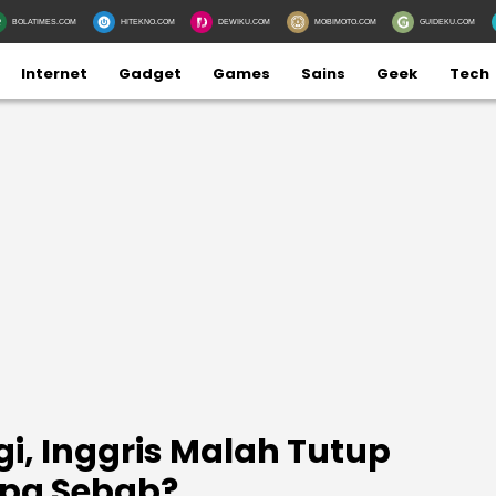
BOLATIMES.COM
HITEKNO.COM
DEWIKU.COM
MOBIMOTO.COM
GUIDEKU.COM
Internet
Gadget
Games
Sains
Geek
Tech
gi, Inggris Malah Tutup
Apa Sebab?