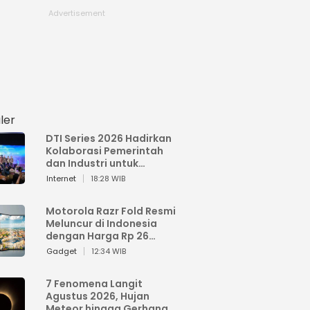
ler
DTI Series 2026 Hadirkan
Kolaborasi Pemerintah
dan Industri untuk
Percepatan
Internet
18:28 WIB
Transformasi Digital
Indonesia
Motorola Razr Fold Resmi
Meluncur di Indonesia
dengan Harga Rp 26
Jutaan
Gadget
12:34 WIB
7 Fenomena Langit
Agustus 2026, Hujan
Meteor hingga Gerhana