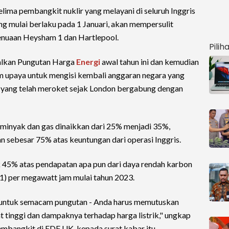
elima pembangkit nuklir yang melayani di seluruh Inggris
 mulai berlaku pada 1 Januari, akan mempersulit
enuaan Heysham 1 dan Hartlepool.
Pilih
alkan Pungutan Harga
Energi
awal tahun ini dan kemudian
upaya untuk mengisi kembali anggaran negara yang
am yang telah meroket sejak London bergabung dengan
 minyak dan gas dinaikkan dari 25% menjadi 35%,
n sebesar 75% atas keuntungan dari operasi Inggris.
45% atas pendapatan apa pun dari daya rendah karbon
 91) per megawatt jam mulai tahun 2023.
 untuk semacam pungutan - Anda harus memutuskan
 tinggi dan dampaknya terhadap harga listrik," ungkap
embangkit di EDF UK, kepada surat kabar itu.