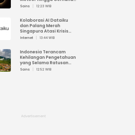
Matahari
Sains
12:23 WIB
Kolaborasi AI Dataiku
dan Palang Merah
Singapura Atasi Krisis
Bencana
Internet
13:44 WIB
Indonesia Terancam
Kehilangan Pengetahuan
yang Selama Ratusan
Tahun Menjaga Alam
Sains
12:52 WIB