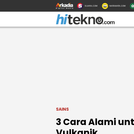
SUARA.COM
MATAMATA.COM
SAINS
3 Cara Alami un
Vulkanik