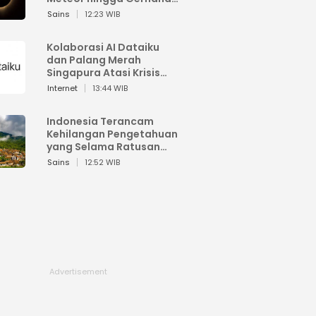
Matahari
Sains
12:23 WIB
Kolaborasi AI Dataiku
dan Palang Merah
Singapura Atasi Krisis
Bencana
Internet
13:44 WIB
Indonesia Terancam
Kehilangan Pengetahuan
yang Selama Ratusan
Tahun Menjaga Alam
Sains
12:52 WIB