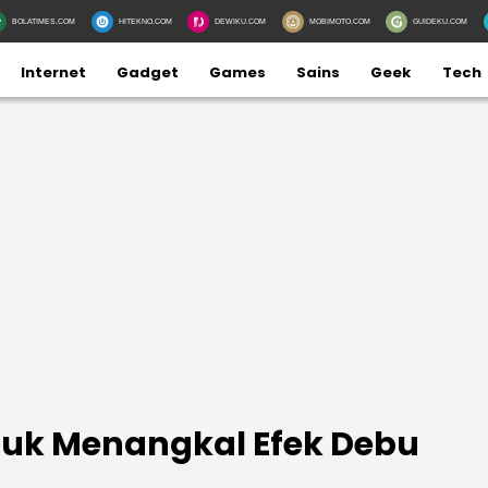
BOLATIMES.COM
HITEKNO.COM
DEWIKU.COM
MOBIMOTO.COM
GUIDEKU.COM
Internet
Gadget
Games
Sains
Geek
Tech
tuk Menangkal Efek Debu