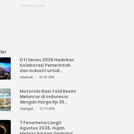
ler
DTI Series 2026 Hadirkan
Kolaborasi Pemerintah
dan Industri untuk
Percepatan
Internet
18:28 WIB
Transformasi Digital
Indonesia
Motorola Razr Fold Resmi
Meluncur di Indonesia
dengan Harga Rp 26
Jutaan
Gadget
12:34 WIB
7 Fenomena Langit
Agustus 2026, Hujan
Meteor hingga Gerhana