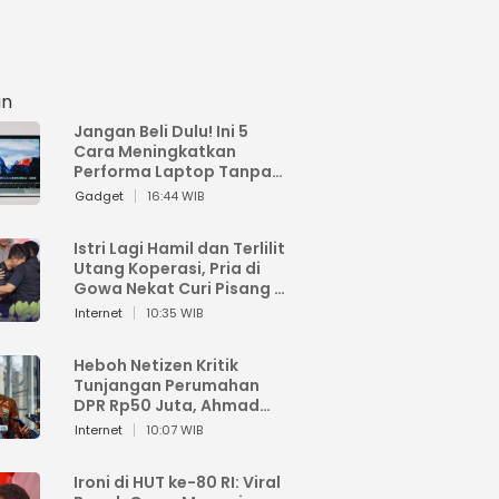
an
Jangan Beli Dulu! Ini 5
Cara Meningkatkan
Performa Laptop Tanpa
Harus Beli Baru
Gadget
16:44 WIB
Istri Lagi Hamil dan Terlilit
Utang Koperasi, Pria di
Gowa Nekat Curi Pisang 4
Tandan Milik Tetangga,
Internet
10:35 WIB
Begini Nasibnya
Heboh Netizen Kritik
Tunjangan Perumahan
DPR Rp50 Juta, Ahmad
Sahroni: Enggak Senang
Internet
10:07 WIB
Lihat Orang Senang
Ironi di HUT ke-80 RI: Viral