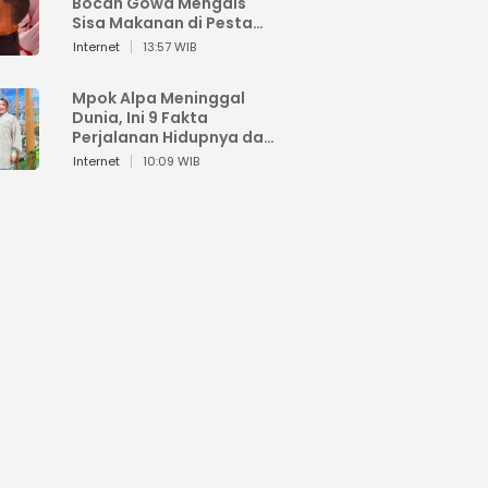
Bocah Gowa Mengais
Sisa Makanan di Pesta
Kemerdekaan
Internet
13:57 WIB
Mpok Alpa Meninggal
Dunia, Ini 9 Fakta
Perjalanan Hidupnya dari
Viral hingga Puncak
Internet
10:09 WIB
Karier