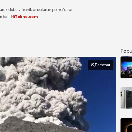
uk debu vilkanik di saluran pernafasan
anta
HiTekno.com
Popu
Perbesar