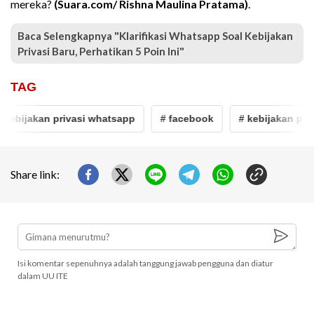
mereka?
(Suara.com/ Rishna Maulina Pratama)
.
Baca Selengkapnya "Klarifikasi Whatsapp Soal Kebijakan
Privasi Baru, Perhatikan 5 Poin Ini"
TAG
ebijakan privasi whatsapp
# facebook
# kebijakan privas
Share link:
Isi komentar sepenuhnya adalah tanggung jawab pengguna dan diatur
dalam UU ITE