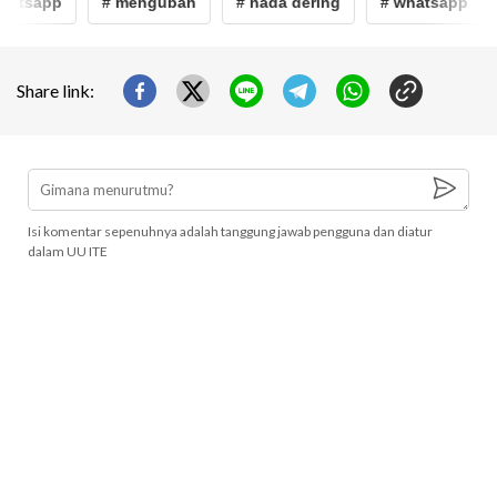
hatsapp
# mengubah
# nada dering
# whatsapp
Share link:
Isi komentar sepenuhnya adalah tanggung jawab pengguna dan diatur
dalam UU ITE