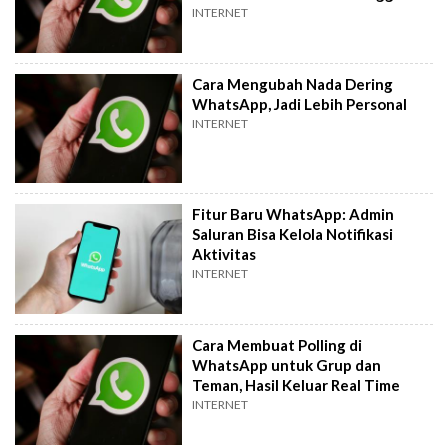
Hari
INTERNET
Cara Mengubah Nada Dering
WhatsApp, Jadi Lebih Personal
INTERNET
Fitur Baru WhatsApp: Admin
Saluran Bisa Kelola Notifikasi
Aktivitas
INTERNET
Cara Membuat Polling di
WhatsApp untuk Grup dan
Teman, Hasil Keluar Real Time
INTERNET