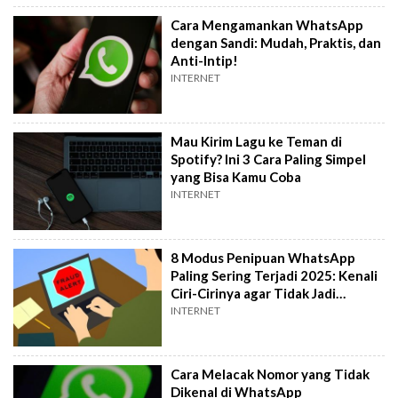
Cara Mengamankan WhatsApp
dengan Sandi: Mudah, Praktis, dan
Anti-Intip!
INTERNET
Mau Kirim Lagu ke Teman di
Spotify? Ini 3 Cara Paling Simpel
yang Bisa Kamu Coba
INTERNET
8 Modus Penipuan WhatsApp
Paling Sering Terjadi 2025: Kenali
Ciri-Cirinya agar Tidak Jadi
Korban!
INTERNET
Cara Melacak Nomor yang Tidak
Dikenal di WhatsApp