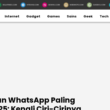
BOLATIMES.COM
HITEKNO.COM
DEWIKU.COM
MOBIMOTO.COM
GUIDEKU.COM
Internet
Gadget
Games
Sains
Geek
Tech
an WhatsApp Paling
25: Kenali Ciri-Cirinya