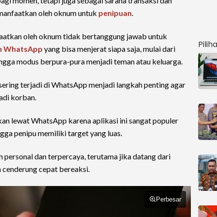
agi momen, tetapi juga sebagai sarana transaksi dan
dimanfaatkan oleh oknum untuk
penipuan
.
nfaatkan oleh oknum tidak bertanggung jawab untuk
Pilih
n WhatsApp
yang bisa menjerat siapa saja, mulai dari
ingga modus berpura-pura menjadi teman atau keluarga.
sering terjadi di WhatsApp menjadi langkah penting agar
adi korban.
n lewat WhatsApp karena aplikasi ini sangat populer
gga penipu memiliki target yang luas.
h personal dan terpercaya, terutama jika datang dari
 cenderung cepat bereaksi.
Perbesar