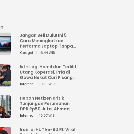
an
Jangan Beli Dulu! Ini 5
Cara Meningkatkan
Performa Laptop Tanpa
Harus Beli Baru
Gadget
16:44 WIB
Istri Lagi Hamil dan Terlilit
Utang Koperasi, Pria di
Gowa Nekat Curi Pisang 4
Tandan Milik Tetangga,
Internet
10:35 WIB
Begini Nasibnya
Heboh Netizen Kritik
Tunjangan Perumahan
DPR Rp50 Juta, Ahmad
Sahroni: Enggak Senang
Internet
10:07 WIB
Lihat Orang Senang
Ironi di HUT ke-80 RI: Viral