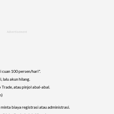
 cuan 100 persen/hari".
 lalu akun hilang.
rade, atau pinjol abal-abal.
m)
minta biaya registrasi atau administrasi.