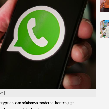
ies]
ncryption, dan minimnya moderasi konten juga
a tanpa mudah terlacak.