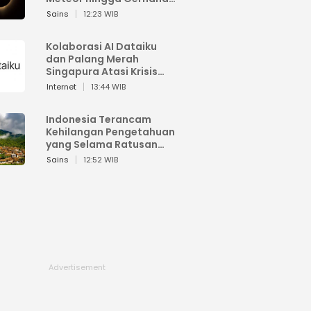
Matahari
Sains
12:23 WIB
Kolaborasi AI Dataiku
dan Palang Merah
Singapura Atasi Krisis
Bencana
Internet
13:44 WIB
Indonesia Terancam
Kehilangan Pengetahuan
yang Selama Ratusan
Tahun Menjaga Alam
Sains
12:52 WIB