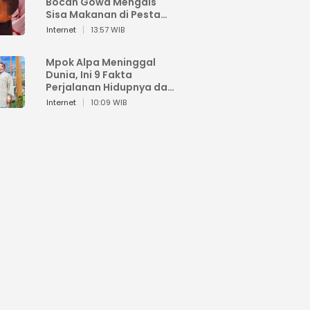
Bocah Gowa Mengais
Sisa Makanan di Pesta
Kemerdekaan
Internet
13:57 WIB
Mpok Alpa Meninggal
Dunia, Ini 9 Fakta
Perjalanan Hidupnya dari
Viral hingga Puncak
Internet
10:09 WIB
Karier