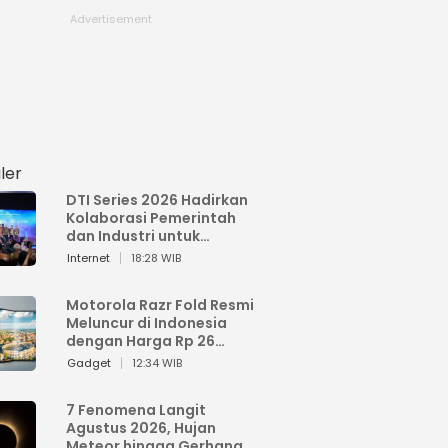
ler
DTI Series 2026 Hadirkan
Kolaborasi Pemerintah
dan Industri untuk
Percepatan
Internet
18:28 WIB
Transformasi Digital
Indonesia
Motorola Razr Fold Resmi
Meluncur di Indonesia
dengan Harga Rp 26
Jutaan
Gadget
12:34 WIB
7 Fenomena Langit
Agustus 2026, Hujan
Meteor hingga Gerhana