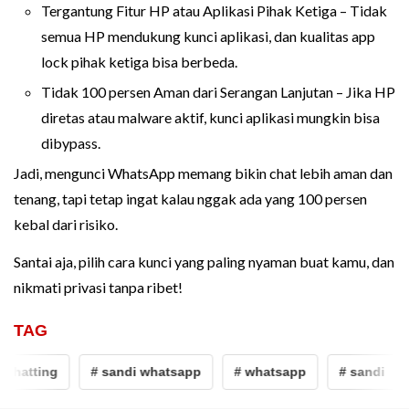
Tergantung Fitur HP atau Aplikasi Pihak Ketiga – Tidak
semua HP mendukung kunci aplikasi, dan kualitas app
lock pihak ketiga bisa berbeda.
Tidak 100 persen Aman dari Serangan Lanjutan – Jika HP
diretas atau malware aktif, kunci aplikasi mungkin bisa
dibypass.
Jadi, mengunci WhatsApp memang bikin chat lebih aman dan
tenang, tapi tetap ingat kalau nggak ada yang 100 persen
kebal dari risiko.
Santai aja, pilih cara kunci yang paling nyaman buat kamu, dan
nikmati privasi tanpa ribet!
TAG
chatting
# sandi whatsapp
# whatsapp
# sandi