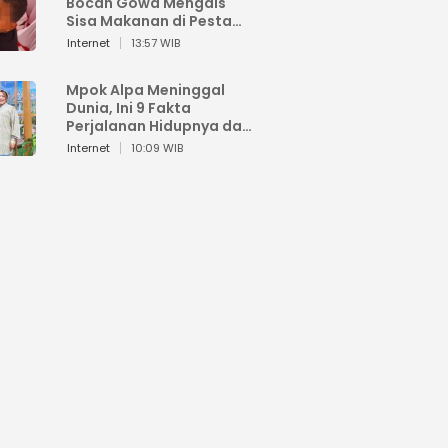
Bocah Gowa Mengais
Sisa Makanan di Pesta
Kemerdekaan
Internet
13:57 WIB
Mpok Alpa Meninggal
Dunia, Ini 9 Fakta
Perjalanan Hidupnya dari
Viral hingga Puncak
Internet
10:09 WIB
Karier