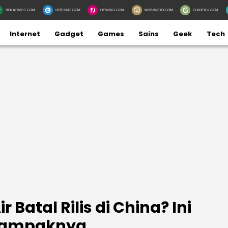
BOLATIMES.COM
HITEKNO.COM
DEWIKU.COM
MOBIMOTO.COM
GUIDEKU.COM
Internet
Gadget
Games
Sains
Geek
Tech
 Batal Rilis di China? Ini
Dampaknya