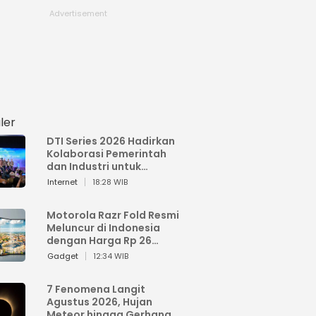
ler
DTI Series 2026 Hadirkan
Kolaborasi Pemerintah
dan Industri untuk
Percepatan
Internet
18:28 WIB
Transformasi Digital
Indonesia
Motorola Razr Fold Resmi
Meluncur di Indonesia
dengan Harga Rp 26
Jutaan
Gadget
12:34 WIB
7 Fenomena Langit
Agustus 2026, Hujan
Meteor hingga Gerhana