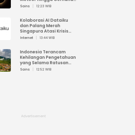
Matahari
Sains
12:23 WIB
Kolaborasi AI Dataiku
dan Palang Merah
Singapura Atasi Krisis
Bencana
Internet
13:44 WIB
Indonesia Terancam
Kehilangan Pengetahuan
yang Selama Ratusan
Tahun Menjaga Alam
Sains
12:52 WIB