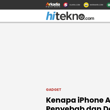
SUARA.COM
MATAMATA.COM
GADGET
Kenapa iPhone Air
Penyebab dan 