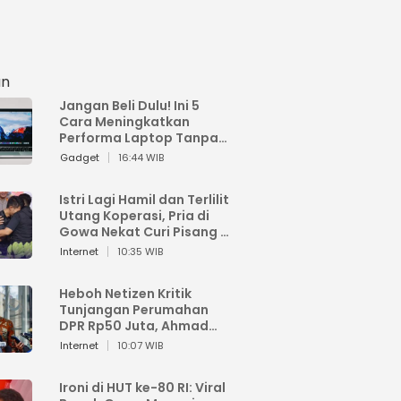
an
Jangan Beli Dulu! Ini 5
Cara Meningkatkan
Performa Laptop Tanpa
Harus Beli Baru
Gadget
16:44 WIB
Istri Lagi Hamil dan Terlilit
Utang Koperasi, Pria di
Gowa Nekat Curi Pisang 4
Tandan Milik Tetangga,
Internet
10:35 WIB
Begini Nasibnya
Heboh Netizen Kritik
Tunjangan Perumahan
DPR Rp50 Juta, Ahmad
Sahroni: Enggak Senang
Internet
10:07 WIB
Lihat Orang Senang
Ironi di HUT ke-80 RI: Viral