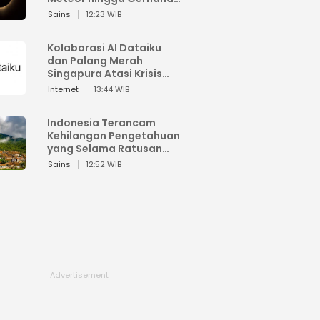
Matahari
Sains
12:23 WIB
Kolaborasi AI Dataiku
dan Palang Merah
Singapura Atasi Krisis
Bencana
Internet
13:44 WIB
Indonesia Terancam
Kehilangan Pengetahuan
yang Selama Ratusan
Tahun Menjaga Alam
Sains
12:52 WIB