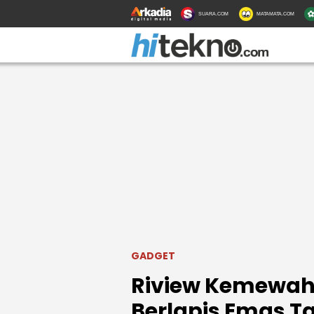
SUARA.COM
MATAMATA.COM
GADGET
Riview Kemewaha
Berlapis Emas Ta