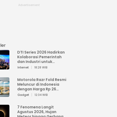
ler
DTI Series 2026 Hadirkan
Kolaborasi Pemerintah
dan Industri untuk
Percepatan
Internet
18:28 WIB
Transformasi Digital
Indonesia
Motorola Razr Fold Resmi
Meluncur di Indonesia
dengan Harga Rp 26
Jutaan
Gadget
12:34 WIB
7 Fenomena Langit
Agustus 2026, Hujan
Meteor hingga Gerhana