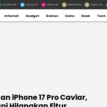
BOLATIMES.COM
HITEKNO.COM
DEWIKU.COM
MOBIMOTO.COM
GUIDEKU.COM
Internet
Gadget
Games
Sains
Geek
Tech
n iPhone 17 Pro Caviar,
pi Hilangkan Fitur