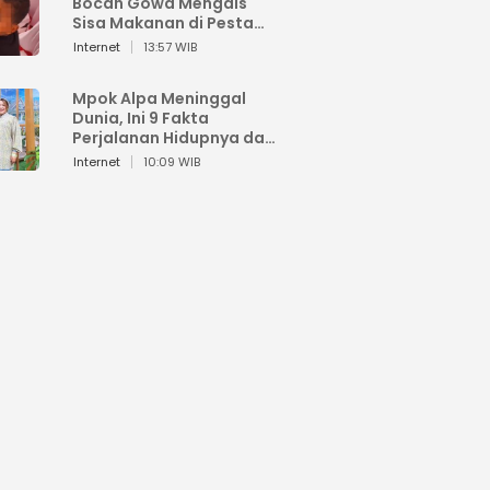
Bocah Gowa Mengais
Sisa Makanan di Pesta
Kemerdekaan
Internet
13:57 WIB
Mpok Alpa Meninggal
Dunia, Ini 9 Fakta
Perjalanan Hidupnya dari
Viral hingga Puncak
Internet
10:09 WIB
Karier