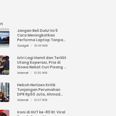
an
Jangan Beli Dulu! Ini 5
Cara Meningkatkan
Performa Laptop Tanpa
Harus Beli Baru
Gadget
16:44 WIB
Istri Lagi Hamil dan Terlilit
Utang Koperasi, Pria di
Gowa Nekat Curi Pisang 4
Tandan Milik Tetangga,
Internet
10:35 WIB
Begini Nasibnya
Heboh Netizen Kritik
Tunjangan Perumahan
DPR Rp50 Juta, Ahmad
Sahroni: Enggak Senang
Internet
10:07 WIB
Lihat Orang Senang
Ironi di HUT ke-80 RI: Viral