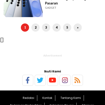
Pasaran
GADGET
1
2
3
4
5
»

Ikuti Kami
Redaksi
Kontak
Tentang Kami