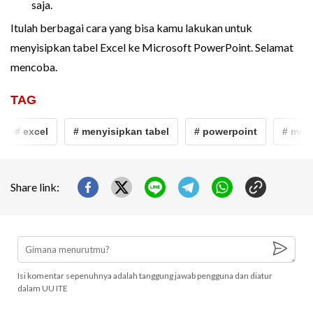
saja.
Itulah berbagai cara yang bisa kamu lakukan untuk
menyisipkan tabel Excel ke Microsoft PowerPoint. Selamat
mencoba.
TAG
# excel
# menyisipkan tabel
# powerpoint
# micro
Share link:
Isi komentar sepenuhnya adalah tanggung jawab pengguna dan diatur
dalam UU ITE