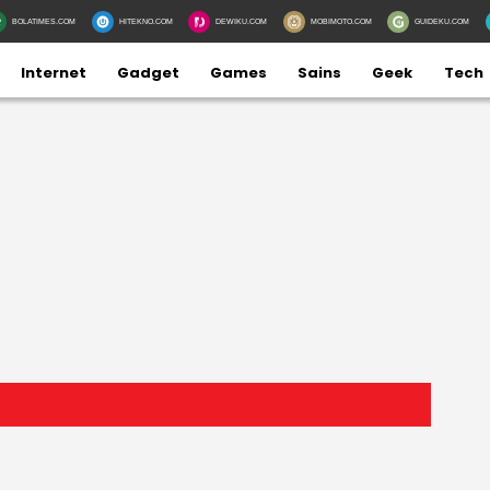
BOLATIMES.COM
HITEKNO.COM
DEWIKU.COM
MOBIMOTO.COM
GUIDEKU.COM
Internet
Gadget
Games
Sains
Geek
Tech