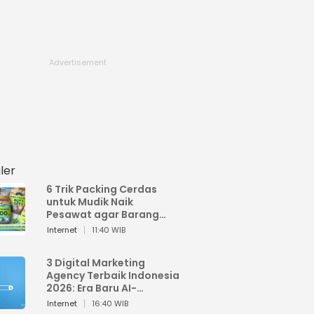
ler
6 Trik Packing Cerdas
untuk Mudik Naik
Pesawat agar Barang
Tidak Over Bagasi
Internet
11:40 WIB
3 Digital Marketing
Agency Terbaik Indonesia
2026: Era Baru AI-
Powered Marketing
Internet
16:40 WIB