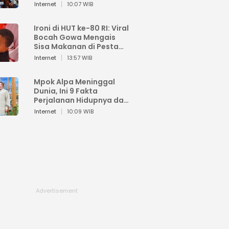
Sahroni: Enggak Senang
Internet
10:07 WIB
Lihat Orang Senang
Ironi di HUT ke-80 RI: Viral
Bocah Gowa Mengais
Sisa Makanan di Pesta
Kemerdekaan
Internet
13:57 WIB
Mpok Alpa Meninggal
Dunia, Ini 9 Fakta
Perjalanan Hidupnya dari
Viral hingga Puncak
Internet
10:09 WIB
Karier