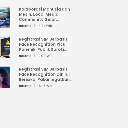
Kolaborasi Manusia dan
Mesin, Local Media
Community Gelar
Workshop Google AI
Internet
14:44 WIB
Registrasi SIM Berbasis
Face Recognition Picu
Polemik, Publik Soroti
Risiko Kebocoran Data
Internet
19:00 WIB
Pribadi
Registrasi SIM Berbasis
Face Recognition Dinilai
Berisiko, Pakar Ingatkan
Ancaman Privasi dan
Internet
16:45 WIB
Penyalahgunaan Data