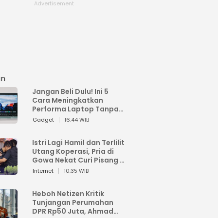
an
Jangan Beli Dulu! Ini 5
Cara Meningkatkan
Performa Laptop Tanpa
Harus Beli Baru
Gadget
16:44 WIB
Istri Lagi Hamil dan Terlilit
Utang Koperasi, Pria di
Gowa Nekat Curi Pisang 4
Tandan Milik Tetangga,
Internet
10:35 WIB
Begini Nasibnya
Heboh Netizen Kritik
Tunjangan Perumahan
DPR Rp50 Juta, Ahmad