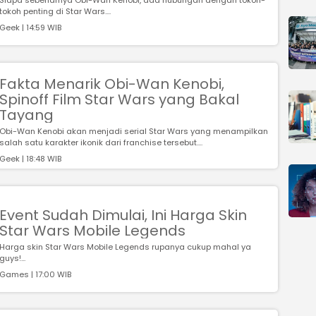
Siapa sebenarnya Obi-Wan Kenobi, ada hubungan dengan tokoh-
tokoh penting di Star Wars....
Geek | 14:59 WIB
Fakta Menarik Obi-Wan Kenobi,
Spinoff Film Star Wars yang Bakal
Tayang
Obi-Wan Kenobi akan menjadi serial Star Wars yang menampilkan
salah satu karakter ikonik dari franchise tersebut....
Geek | 18:48 WIB
Event Sudah Dimulai, Ini Harga Skin
Star Wars Mobile Legends
Harga skin Star Wars Mobile Legends rupanya cukup mahal ya
guys!...
Games | 17:00 WIB