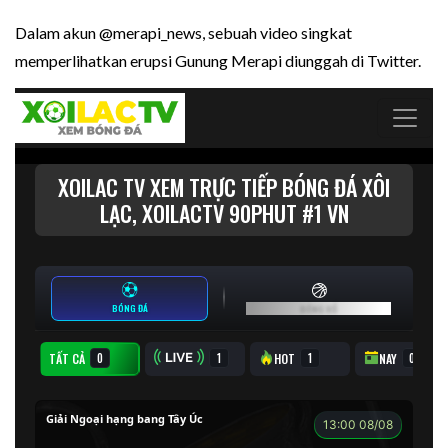
Dalam akun @merapi_news, sebuah video singkat
memperlihatkan erupsi Gunung Merapi diunggah di Twitter.