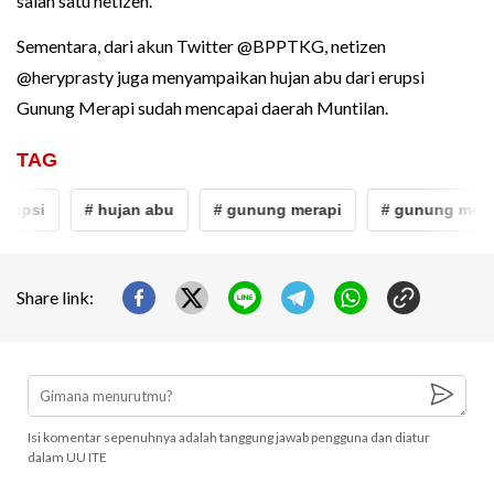
salah satu netizen.
Sementara, dari akun Twitter @BPPTKG, netizen
@heryprasty juga menyampaikan hujan abu dari erupsi
Gunung Merapi sudah mencapai daerah Muntilan.
TAG
rupsi
# hujan abu
# gunung merapi
# gunung merap
Share link:
Isi komentar sepenuhnya adalah tanggung jawab pengguna dan diatur
dalam UU ITE