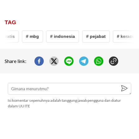
TAG
gratis
# mbg
# indonesia
# pejabat
# keracuna
Share link:
Isi komentar sepenuhnya adalah tanggung jawab pengguna dan diatur
dalam UU ITE