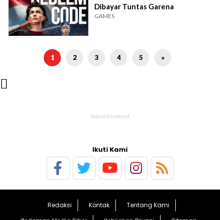
Dibayar Tuntas Garena
GAMES
1
2
3
4
5
»

Ikuti Kami
Redaksi
Kontak
Tentang Kami