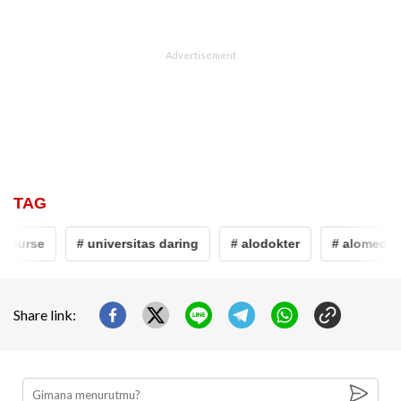
TAG
course
# universitas daring
# alodokter
# alomedika
Share link: