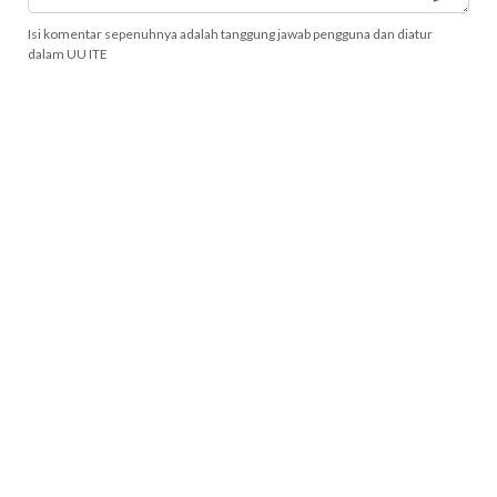
Isi komentar sepenuhnya adalah tanggung jawab pengguna dan diatur
dalam UU ITE