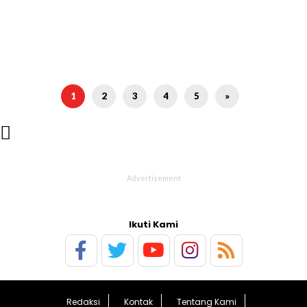
1
2
3
4
5
»

Ikuti Kami
Redaksi
Kontak
Tentang Kami