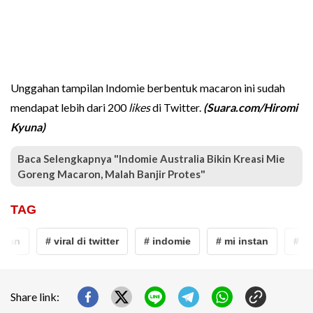
Unggahan tampilan Indomie berbentuk macaron ini sudah
mendapat lebih dari 200
likes
di Twitter.
(Suara.com/Hiromi
Kyuna)
Baca Selengkapnya "Indomie Australia Bikin Kreasi Mie
Goreng Macaron, Malah Banjir Protes"
TAG
stan
# viral di twitter
# indomie
# mi instan
# vir
Share link: