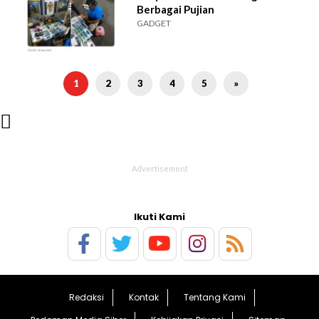
Berbagai Pujian
GADGET
1
2
3
4
5
»

Ikuti Kami
Redaksi
Kontak
Tentang Kami