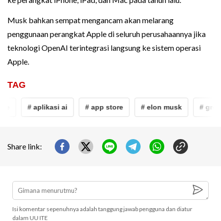
Musk bahkan sempat mengancam akan melarang
penggunaan perangkat Apple di seluruh perusahaannya jika
teknologi OpenAI terintegrasi langsung ke sistem operasi
Apple.
TAG
le
# aplikasi ai
# app store
# elon musk
# grok
Share link:
Isi komentar sepenuhnya adalah tanggung jawab pengguna dan diatur
dalam UU ITE