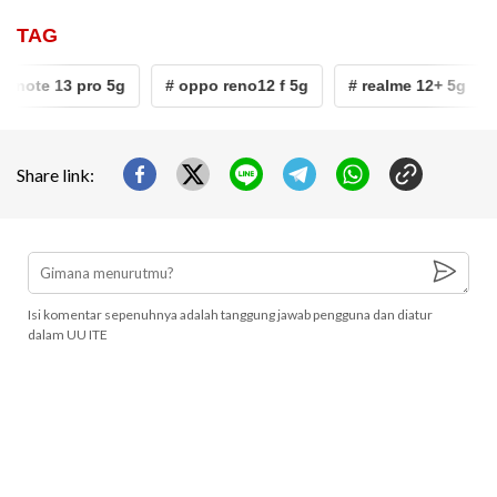
TAG
 note 13 pro 5g
# oppo reno12 f 5g
# realme 12+ 5g
#
Share link:
Isi komentar sepenuhnya adalah tanggung jawab pengguna dan diatur
dalam UU ITE