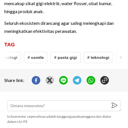
mencakup sikat gigi elektrik, water flosser, obat kumur,
hingga produk anak.
Seluruh ekosistem dirancang agar saling melengkapi dan
meningkatkan efektivitas perawatan.
TAG
eknologi
# usmile
# pasta gigi
# teknologi
# us
Share link:
Isi komentar sepenuhnya adalah tanggung jawab pengguna dan diatur
dalam UU ITE