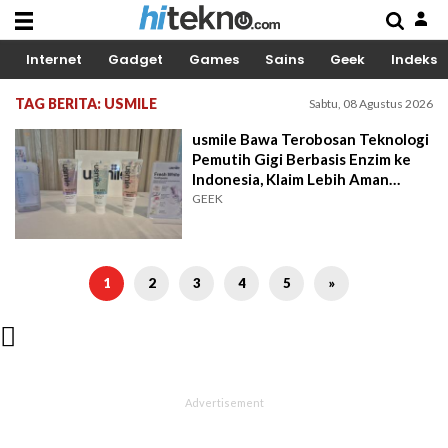
Internet
Gadget
Games
Sains
Geek
Indeks
TAG BERITA: USMILE
Sabtu, 08 Agustus 2026
usmile Bawa Terobosan Teknologi
Pemutih Gigi Berbasis Enzim ke
Indonesia, Klaim Lebih Aman
untuk Enamel
GEEK
1
2
3
4
5
»
