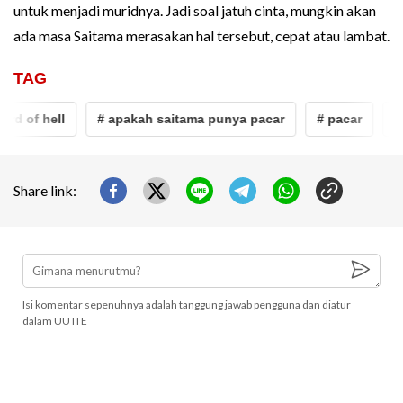
untuk menjadi muridnya. Jadi soal jatuh cinta, mungkin akan
ada masa Saitama merasakan hal tersebut, cepat atau lambat.
TAG
d of hell
# apakah saitama punya pacar
# pacar
# s
Share link:
Isi komentar sepenuhnya adalah tanggung jawab pengguna dan diatur
dalam UU ITE