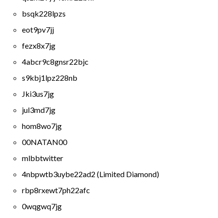
bsqk228lpzs
eot9pv7jj
fezx8x7jg
4abcr9c8gnsr22bjc
s9kbj1lpz228nb
Jki3us7jg
jul3md7jg
hom8wo7jg
00NATAN00
mlbbtwitter
4nbpwtb3uybe22ad2 (Limited Diamond)
rbp8rxewt7ph22afc
0wqgwq7jg