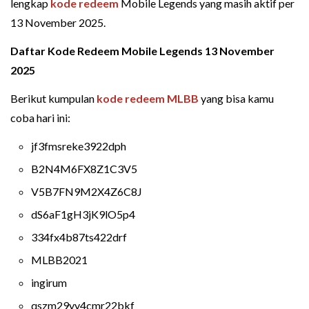
lengkap
kode redeem
Mobile Legends yang masih aktif per
13 November 2025.
Daftar Kode Redeem Mobile Legends 13 November
2025
Berikut kumpulan
kode redeem MLBB
yang bisa kamu
coba hari ini:
jf3fmsreke3922dph
B2N4M6FX8Z1C3V5
V5B7FN9M2X4Z6C8J
dS6aF1gH3jK9lO5p4
334fx4b87ts422drf
MLBB2021
ingirum
qszm29yy4cmr22bkf