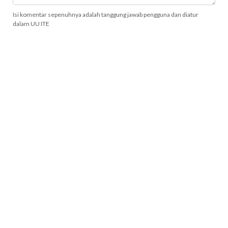
Isi komentar sepenuhnya adalah tanggung jawab pengguna dan diatur
dalam UU ITE