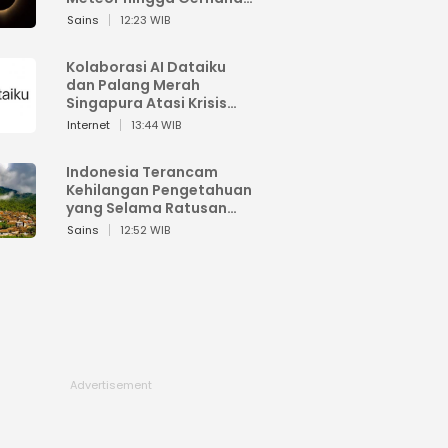
Matahari
Sains
12:23 WIB
Kolaborasi AI Dataiku
dan Palang Merah
Singapura Atasi Krisis
Bencana
Internet
13:44 WIB
Indonesia Terancam
Kehilangan Pengetahuan
yang Selama Ratusan
Tahun Menjaga Alam
Sains
12:52 WIB