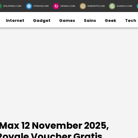
BOLATIMES.COM
HITEKNO.COM
DEWIKU.COM
MOBIMOTO.COM
GUIDEKU.COM
Internet
Gadget
Games
Sains
Geek
Tech
Max 12 November 2025,
oyale Voucher Gratis