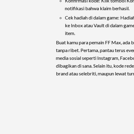
Konfirmasi kode: Klik tombol Kon
notifikasi bahwa klaim berhasil.
Cek hadiah di dalam game: Hadiah
ke Inbox atau Vault di dalam ga
item.
Buat kamu para pemain FF Max, ada 
tanpa ribet. Pertama, pantau terus ev
media sosial seperti Instagram, Face
dibagikan di sana. Selain itu, kode re
brand atau selebriti, maupun lewat tu