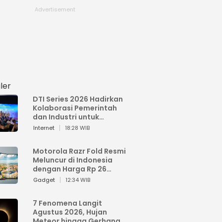
ler
DTI Series 2026 Hadirkan
Kolaborasi Pemerintah
dan Industri untuk
Percepatan
Internet
18:28 WIB
Transformasi Digital
Indonesia
Motorola Razr Fold Resmi
Meluncur di Indonesia
dengan Harga Rp 26
Jutaan
Gadget
12:34 WIB
7 Fenomena Langit
Agustus 2026, Hujan
Meteor hingga Gerhana