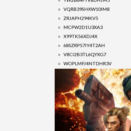
VQRB39SHXW10IM8
ZRJAPH294KV5
MCPW2D1U3XA3
X99TK56XDJ4X
68SZRP57IY4T2AH
V8CI2B3TL6QYXG7
WOPLMFJ4NTDHR3V