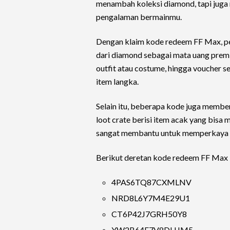
menambah koleksi diamond, tapi juga
pengalaman bermainmu.
Dengan klaim kode redeem FF Max, pe
dari diamond sebagai mata uang premiu
outfit atau costume, hingga voucher 
item langka.
Selain itu, beberapa kode juga memb
loot crate berisi item acak yang bisa
sangat membantu untuk memperkaya p
Berikut deretan kode redeem FF Max
4PAS6TQ87CXMLNV
NRD8L6Y7M4E29U1
CT6P42J7GRH50Y8
YW2B64F7V8DHJM5