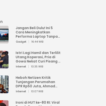
an
Jangan Beli Dulu! Ini 5
Cara Meningkatkan
Performa Laptop Tanpa
Harus Beli Baru
Gadget
16:44 WIB
Istri Lagi Hamil dan Terlilit
Utang Koperasi, Pria di
Gowa Nekat Curi Pisang 4
Tandan Milik Tetangga,
Internet
10:35 WIB
Begini Nasibnya
Heboh Netizen Kritik
Tunjangan Perumahan
DPR Rp50 Juta, Ahmad
Sahroni: Enggak Senang
Internet
10:07 WIB
Lihat Orang Senang
Ironi di HUT ke-80 RI: Viral