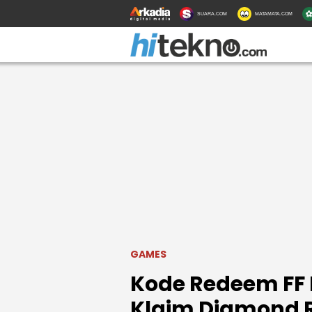
SUARA.COM
MATAMATA.COM
GAMES
Kode Redeem FF 
Klaim Diamond R