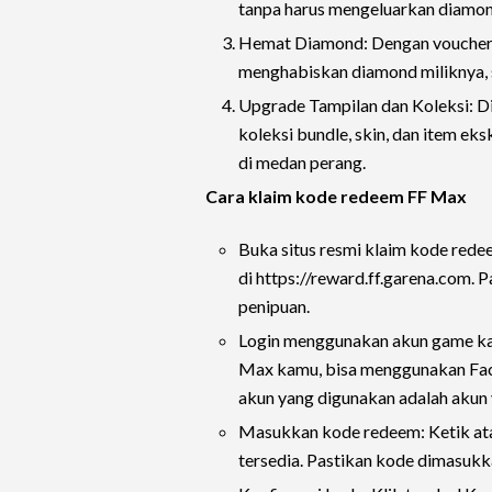
tanpa harus mengeluarkan diamond
Hemat Diamond: Dengan voucher,
menghabiskan diamond miliknya, se
Upgrade Tampilan dan Koleksi:
koleksi bundle, skin, dan item ek
di medan perang.
Cara klaim kode redeem FF Max
Buka situs resmi klaim kode rede
di https://reward.ff.garena.com.
penipuan.
Login menggunakan akun game kam
Max kamu, bisa menggunakan Face
akun yang digunakan adalah akun 
Masukkan kode redeem: Ketik atau
tersedia. Pastikan kode dimasukka