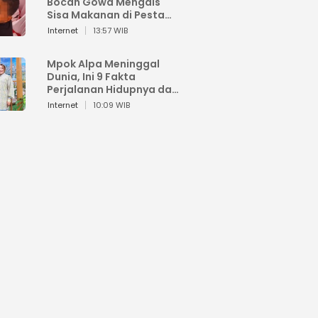
Bocah Gowa Mengais
Sisa Makanan di Pesta
Kemerdekaan
Internet
13:57 WIB
Mpok Alpa Meninggal
Dunia, Ini 9 Fakta
Perjalanan Hidupnya dari
Viral hingga Puncak
Internet
10:09 WIB
Karier