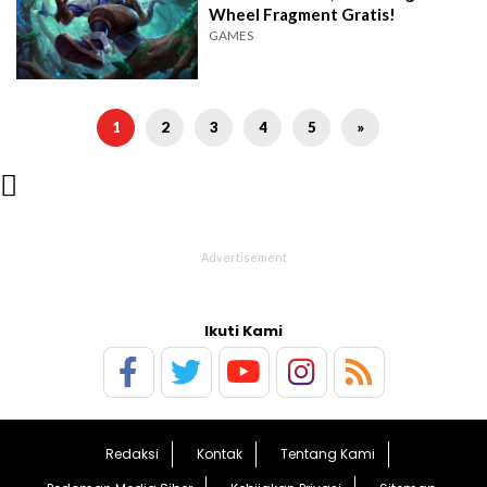
Wheel Fragment Gratis!
GAMES
1
2
3
4
5
»

Ikuti Kami
Redaksi
Kontak
Tentang Kami