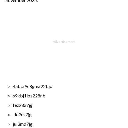
November 2025:
4abcr9c8gnsr22bjc
s9kbj1lpz228nb
fezx8x7jg
Jki3us7jg
jul3md7jg