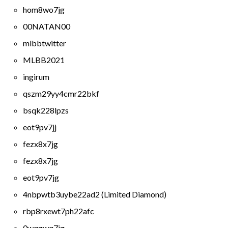
hom8wo7jg
00NATAN00
mlbbtwitter
MLBB2021
ingirum
qszm29yy4cmr22bkf
bsqk228lpzs
eot9pv7jj
fezx8x7jg
fezx8x7jg
eot9pv7jg
4nbpwtb3uybe22ad2 (Limited Diamond)
rbp8rxewt7ph22afc
0wqgwq7jg