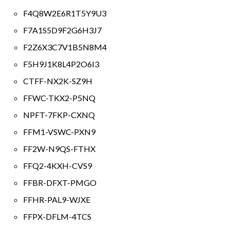
F4Q8W2E6R1T5Y9U3
F7A1S5D9F2G6H3J7
F2Z6X3C7V1B5N8M4
F5H9J1K8L4P2O6I3
CTFF-NX2K-SZ9H
FFWC-TKX2-P5NQ
NPFT-7FKP-CXNQ
FFM1-VSWC-PXN9
FF2W-N9QS-FTHX
FFQ2-4KXH-CVS9
FFBR-DFXT-PMGO
FFHR-PAL9-WJXE
FFPX-DFLM-4TCS