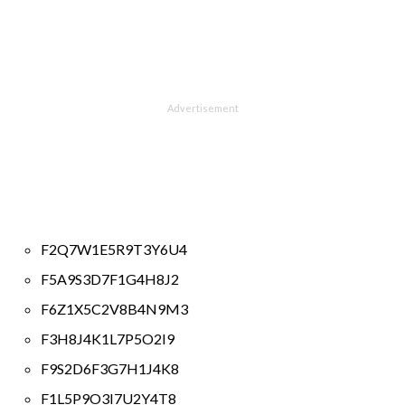
F2Q7W1E5R9T3Y6U4
F5A9S3D7F1G4H8J2
F6Z1X5C2V8B4N9M3
F3H8J4K1L7P5O2I9
F9S2D6F3G7H1J4K8
F1L5P9O3I7U2Y4T8